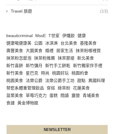
Travel 旅遊
(13)
beauticriminal
MssE
T世家
伊孅飲
健康
健康喝健康美
公園
冰淇淋
台北美食
基隆美食
壽豐美食
大園美食
婚禮
居家生活
抹茶粉哪裡買
抹茶粉怎麼泡
抹茶粉推薦
抹茶那堤
新北美食
新竹喜餅
新竹彌月
新竹手工餅乾
新竹獨家伴手禮
新竹美食
星巴克
時尚
桃園好玩
桃園約會
桃園美食
法樂公爵
法樂公爵手工坊
甜點
異國料理
禁慾系體重管理飲品
穿搭
綠茶粉
花蓮美食
苗栗美食
草莓巧克力
蛋糕
閱讀
露營
青埔美食
食譜
黃金博物館
NEWSLETTER