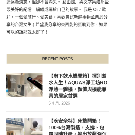
逝逐漸淡忘，但卻不會消失。 藉由照片與文字集結那些
最美好的記憶，編織成屬於自己的故事。 我是 Oli / 歐
莉，一個愛旅行、愛美食，喜歡嘗試新鮮事物並樂於分
享的台灣女生:) 希望我分享的東西能夠幫助到你，如果
可以的話那就太好了！
RECENT POSTS
【廚下飲水機開箱】揮別煮
水人生！AQUAS淨工坊RO
淨熱一體機，顏值與機能兼
具的居家首選
5 4 月, 2026
【晚安奈特】床墊開箱！
100%台灣製造，支撐、包
覆同時升級，躺出放鬆深沉