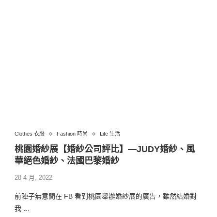
Clothes 衣服
Fashion 時尚
Life 生活
桃園婚紗展【婚紗公司評比】—JUDY婚紗、風
華絕色婚紗、法國巴黎婚紗
28 4 月, 2022
前陣子無意間在 FB 看到桃園舉辦婚紗展的廣告，雖然結婚對
我 …