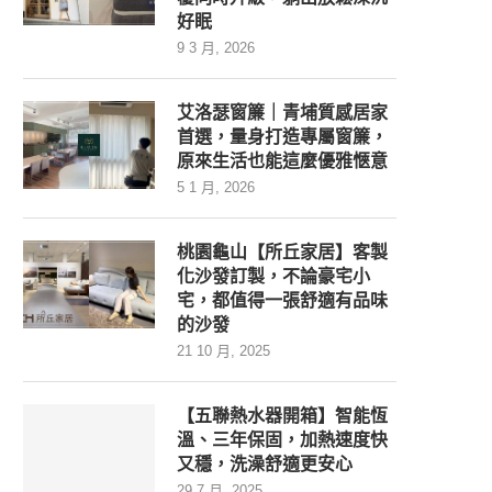
好眠
9 3 月, 2026
艾洛瑟窗簾｜青埔質感居家
首選，量身打造專屬窗簾，
原來生活也能這麼優雅愜意
5 1 月, 2026
桃園龜山【所丘家居】客製
化沙發訂製，不論豪宅小
宅，都值得一張舒適有品味
的沙發
21 10 月, 2025
【五聯熱水器開箱】智能恆
溫、三年保固，加熱速度快
又穩，洗澡舒適更安心
29 7 月, 2025