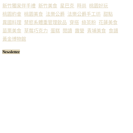
新竹獨家伴手禮
新竹美食
星巴克
時尚
桃園好玩
桃園約會
桃園美食
法樂公爵
法樂公爵手工坊
甜點
異國料理
禁慾系體重管理飲品
穿搭
綠茶粉
花蓮美食
苗栗美食
草莓巧克力
蛋糕
閱讀
露營
青埔美食
食譜
黃金博物館
Newsletter