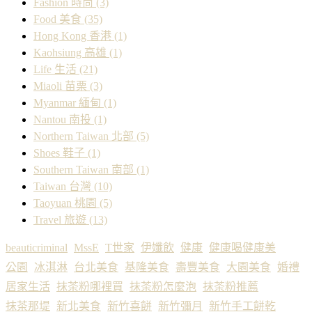
Fashion 時尚
(3)
Food 美食
(35)
Hong Kong 香港
(1)
Kaohsiung 高雄
(1)
Life 生活
(21)
Miaoli 苗栗
(3)
Myanmar 緬甸
(1)
Nantou 南投
(1)
Northern Taiwan 北部
(5)
Shoes 鞋子
(1)
Southern Taiwan 南部
(1)
Taiwan 台灣
(10)
Taoyuan 桃園
(5)
Travel 旅遊
(13)
beauticriminal
MssE
T世家
伊孅飲
健康
健康喝健康美
公園
冰淇淋
台北美食
基隆美食
壽豐美食
大園美食
婚禮
居家生活
抹茶粉哪裡買
抹茶粉怎麼泡
抹茶粉推薦
抹茶那堤
新北美食
新竹喜餅
新竹彌月
新竹手工餅乾