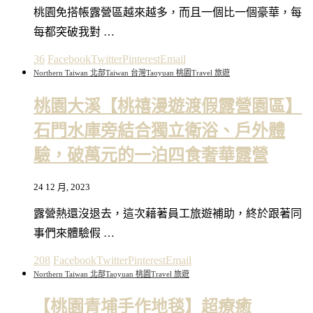
桃園免搭帳露營區越來越多，而且一個比一個豪華，每
每都突破我對 …
36
Facebook
Twitter
Pinterest
Email
Northern Taiwan 北部
Taiwan 台灣
Taoyuan 桃園
Travel 旅遊
桃園大溪【桃禧漫遊渡假露營園區】
石門水庫旁結合獨立衛浴、戶外體
驗，破萬元的一泊四食奢華露營
24 12 月, 2023
露營熱還沒退去，這次藉著員工旅遊補助，終於跟著同
事們來體驗假 …
208
Facebook
Twitter
Pinterest
Email
Northern Taiwan 北部
Taoyuan 桃園
Travel 旅遊
【桃園青埔手作地毯】超療癒