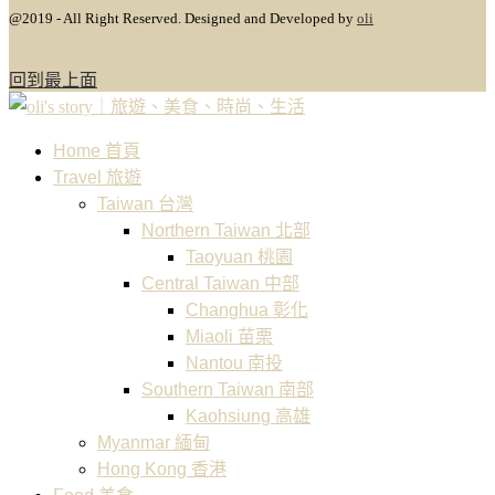
@2019 - All Right Reserved. Designed and Developed by
oli
回到最上面
Home 首頁
Travel 旅遊
Taiwan 台灣
Northern Taiwan 北部
Taoyuan 桃園
Central Taiwan 中部
Changhua 彰化
Miaoli 苗栗
Nantou 南投
Southern Taiwan 南部
Kaohsiung 高雄
Myanmar 緬甸
Hong Kong 香港