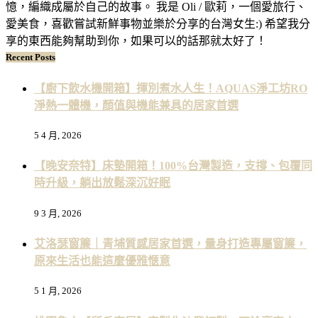
憶，編織成屬於自己的故事。 我是 Oli / 歐莉，一個愛旅行、
愛美食，喜歡嘗試新鮮事物並樂於分享的台灣女生:) 希望我分
享的東西能夠幫助到你，如果可以的話那就太好了！
Recent Posts
【廚下飲水機開箱】揮別煮水人生！AQUAS淨工坊RO
淨熱一體機，顏值與機能兼具的居家首選
5 4 月, 2026
【晚安奈特】床墊開箱！100%台灣製造，支撐、包覆同
時升級，躺出放鬆深沉好眠
9 3 月, 2026
艾洛瑟窗簾｜青埔質感居家首選，量身打造專屬窗簾，
原來生活也能這麼優雅愜意
5 1 月, 2026