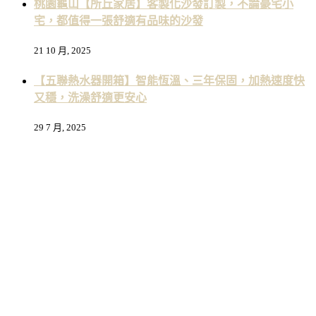
桃園龜山【所丘家居】客製化沙發訂製，不論豪宅小
宅，都值得一張舒適有品味的沙發
21 10 月, 2025
【五聯熱水器開箱】智能恆溫、三年保固，加熱速度快
又穩，洗澡舒適更安心
29 7 月, 2025