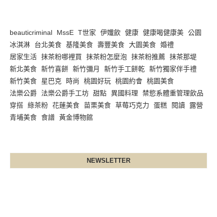
beauticriminal
MssE
T世家
伊孅飲
健康
健康喝健康美
公園
冰淇淋
台北美食
基隆美食
壽豐美食
大園美食
婚禮
居家生活
抹茶粉哪裡買
抹茶粉怎麼泡
抹茶粉推薦
抹茶那堤
新北美食
新竹喜餅
新竹彌月
新竹手工餅乾
新竹獨家伴手禮
新竹美食
星巴克
時尚
桃園好玩
桃園約會
桃園美食
法樂公爵
法樂公爵手工坊
甜點
異國料理
禁慾系體重管理飲品
穿搭
綠茶粉
花蓮美食
苗栗美食
草莓巧克力
蛋糕
閱讀
露營
青埔美食
食譜
黃金博物館
NEWSLETTER