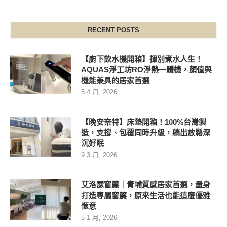
RECENT POSTS
【廚下飲水機開箱】揮別煮水人生！
AQUAS淨工坊RO淨熱一體機，顏值與
機能兼具的居家首選
5 4 月, 2026
【晚安奈特】床墊開箱！100%台灣製
造，支撐、包覆同時升級，躺出放鬆深
沉好眠
9 3 月, 2026
艾洛瑟窗簾｜青埔質感居家首選，量身
打造專屬窗簾，原來生活也能這麼優雅
愜意
5 1 月, 2026