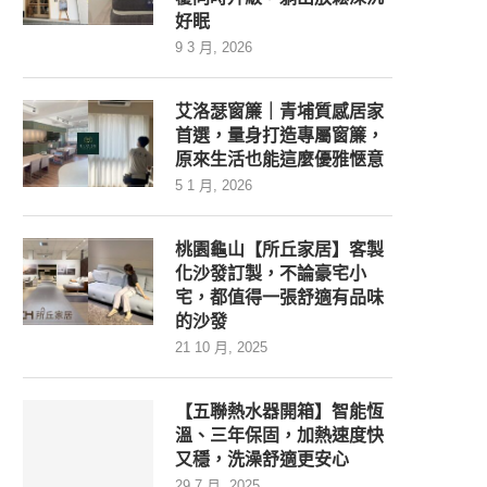
好眠
9 3 月, 2026
艾洛瑟窗簾｜青埔質感居家
首選，量身打造專屬窗簾，
原來生活也能這麼優雅愜意
5 1 月, 2026
桃園龜山【所丘家居】客製
化沙發訂製，不論豪宅小
宅，都值得一張舒適有品味
的沙發
21 10 月, 2025
【五聯熱水器開箱】智能恆
溫、三年保固，加熱速度快
又穩，洗澡舒適更安心
29 7 月, 2025