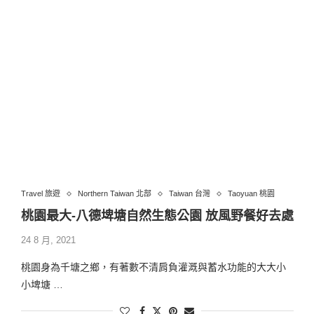
Travel 旅遊
Northern Taiwan 北部
Taiwan 台灣
Taoyuan 桃園
桃園最大-八德埤塘自然生態公園 放風野餐好去處
24 8 月, 2021
桃園身為千塘之鄉，有著數不清肩負灌溉與蓄水功能的大大小
小埤塘 …