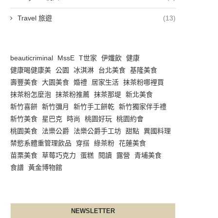
Travel 旅遊
(13)
beauticriminal
MssE
T世家
伊孅飲
健康
健康喝健康美
公園
冰淇淋
台北美食
基隆美食
壽豐美食
大園美食
婚禮
居家生活
抹茶粉哪裡買
抹茶粉怎麼泡
抹茶粉推薦
抹茶那堤
新北美食
新竹喜餅
新竹彌月
新竹手工餅乾
新竹獨家伴手禮
新竹美食
星巴克
時尚
桃園好玩
桃園約會
桃園美食
法樂公爵
法樂公爵手工坊
甜點
異國料理
禁慾系體重管理飲品
穿搭
綠茶粉
花蓮美食
苗栗美食
草莓巧克力
蛋糕
閱讀
露營
青埔美食
食譜
黃金博物館
NEWSLETTER