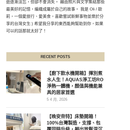
逝逐漸淡忘，但卻不會消失。 藉由照片與文字集結那些
最美好的記憶，編織成屬於自己的故事。 我是 Oli / 歐
莉，一個愛旅行、愛美食，喜歡嘗試新鮮事物並樂於分
享的台灣女生:) 希望我分享的東西能夠幫助到你，如果
可以的話那就太好了！
RECENT POSTS
【廚下飲水機開箱】揮別煮
水人生！AQUAS淨工坊RO
淨熱一體機，顏值與機能兼
具的居家首選
5 4 月, 2026
【晚安奈特】床墊開箱！
100%台灣製造，支撐、包
覆同時升級，躺出放鬆深沉