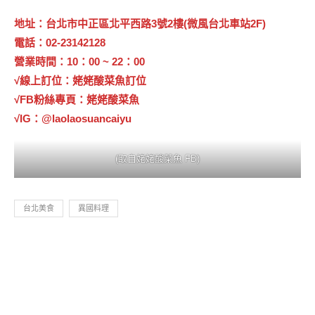
地址：台北市中正區北平西路3號2樓(微風台北車站2F)
電話：02-23142128
營業時間：10：00 ~ 22：00
√線上訂位：
姥姥酸菜魚訂位
√FB粉絲專頁：
姥姥酸菜魚
√IG：
@laolaosuancaiyu
(取自姥姥酸菜魚 FB)
台北美食
異國料理