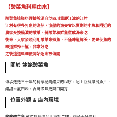
【酸菜魚料理由來】
酸菜魚這道料理據說源自於四川重慶江津的江村
江村有很多打魚的漁船，漁船的漁夫會以賣剩的小魚和附近的
農家交換醃漬的酸菜，將酸菜和鮮魚煮成湯來吃
後來，大家發現利用酸菜來煮魚，不僅味道鮮美，更是使魚的
味道鮮辣不膩，非常好吃
之後這道料理便開始逐漸被傳開
關於 姥姥酸菜魚
傳承姥姥三十年的獨家秘醃酸菜的程序，配上新鮮嫩滑魚片，
酸甜香氣四溢，香麻滋味更爽口開胃
位置外觀
& 店內環境
姥姥酸菜魚
就位於捷運台北車站二樓，交通十分便利