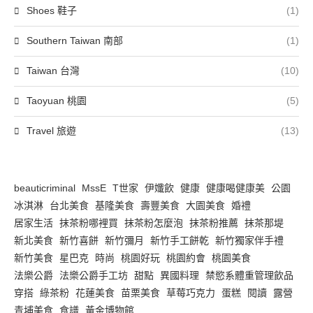
Shoes 鞋子
(1)
Southern Taiwan 南部
(1)
Taiwan 台灣
(10)
Taoyuan 桃園
(5)
Travel 旅遊
(13)
beauticriminal
MssE
T世家
伊孅飲
健康
健康喝健康美
公園
冰淇淋
台北美食
基隆美食
壽豐美食
大園美食
婚禮
居家生活
抹茶粉哪裡買
抹茶粉怎麼泡
抹茶粉推薦
抹茶那堤
新北美食
新竹喜餅
新竹彌月
新竹手工餅乾
新竹獨家伴手禮
新竹美食
星巴克
時尚
桃園好玩
桃園約會
桃園美食
法樂公爵
法樂公爵手工坊
甜點
異國料理
禁慾系體重管理飲品
穿搭
綠茶粉
花蓮美食
苗栗美食
草莓巧克力
蛋糕
閱讀
露營
青埔美食
食譜
黃金博物館