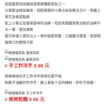
這道蓬萊蒜肉據說是姥姥獨創菜色之一
以香脆油條為基底，搭配爽脆的小黃瓜絲及豬五花片，再撒上
蔥花及香菜點綴
配上小黃瓜及香菜提味的油條，吃起來跟酸菜魚加點的油條不
太一樣，更加清爽
還可依個人喜好沾上一旁的秘製蒜醬，口感層次豐富，是道相
當爽口的開胃冷菜
# 手工炸洋芋 $ 88 元
經典美味的手工炸洋芋表現也還不錯
軟脆不油膩的炸洋芋，撒上香氣十足的辣粉，好吃不踩雷~
# 姥姥乾麵 $ 68 元