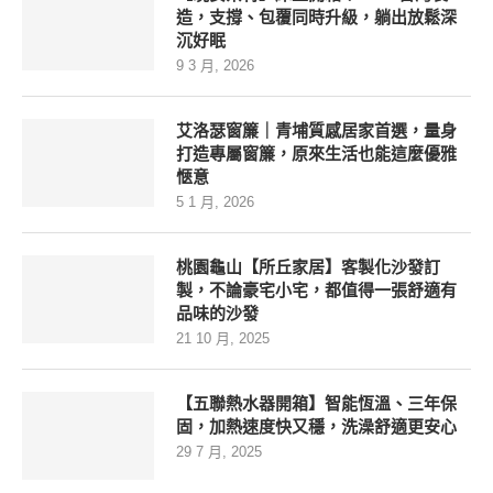
造，支撐、包覆同時升級，躺出放鬆深
沉好眠
9 3 月, 2026
艾洛瑟窗簾｜青埔質感居家首選，量身
打造專屬窗簾，原來生活也能這麼優雅
愜意
5 1 月, 2026
桃園龜山【所丘家居】客製化沙發訂
製，不論豪宅小宅，都值得一張舒適有
品味的沙發
21 10 月, 2025
【五聯熱水器開箱】智能恆溫、三年保
固，加熱速度快又穩，洗澡舒適更安心
29 7 月, 2025