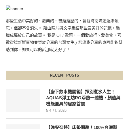
那些生活中美好的、歡樂的、曾經經歷的，會隨時間流逝逐漸淡
忘，但卻不會消失。 藉由照片與文字集結那些最美好的記憶，編
織成屬於自己的故事。 我是 Oli / 歐莉，一個愛旅行、愛美食，喜
歡嘗試新鮮事物並樂於分享的台灣女生:) 希望我分享的東西能夠幫
助到你，如果可以的話那就太好了！
RECENT POSTS
【廚下飲水機開箱】揮別煮水人生！
AQUAS淨工坊RO淨熱一體機，顏值與
機能兼具的居家首選
5 4 月, 2026
【晚安奈特】床墊開箱！100%台灣製