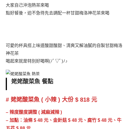
大家自己沖泡熱茶來喝
點好餐後，迫不急待先去調配一杯甘甜梅洛神花茶來喝
可愛的杯具搭上味道酸甜酸甜、清爽又解油膩的自製甘甜梅洛
神花茶
喝起來就是特別好喝啊(ﾉﾟ▽ﾟ)ﾉ♪
姥姥酸菜魚 餐點
#
姥姥酸菜魚 ( 小辣 ) 大份 $ 818 元
– 辣度酸度調整 ( 減麻減辣 )
– 加點：油條 $ 48 元、金針菇 $ 48 元、腐竹 $ 48 元、牛
五花 $ 88 元