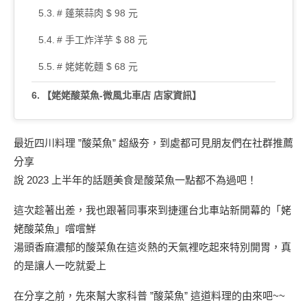
# 蓬萊蒜肉 $ 98 元
# 手工炸洋芋 $ 88 元
# 姥姥乾麵 $ 68 元
【姥姥酸菜魚-微風北車店 店家資訊】
最近四川料理 ”酸菜魚” 超級夯，到處都可見朋友們在社群推薦
分享
說 2023 上半年的話題美食是酸菜魚一點都不為過吧！
這次趁著出差，我也跟著同事來到捷運台北車站新開幕的「姥
姥酸菜魚」嚐嚐鮮
湯頭香麻濃郁的酸菜魚在這炎熱的天氣裡吃起來特別開胃，真
的是讓人一吃就愛上
在分享之前，先來幫大家科普 ”酸菜魚” 這道料理的由來吧~~