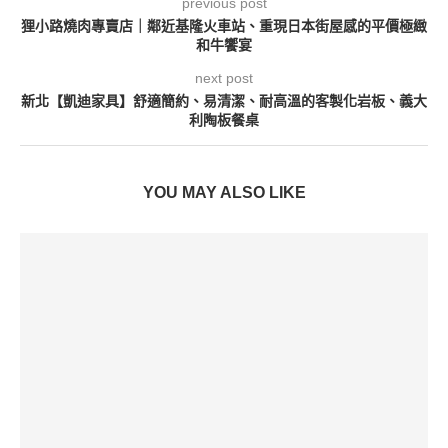
previous post
狸小路燒肉專賣店｜鄰近基隆火車站、重現日本街屋感的平價極緻
和牛饗宴
next post
新北【凱迪家具】舒適簡約、易清潔、耐高溫的客製化岩板、義大
利陶板餐桌
YOU MAY ALSO LIKE