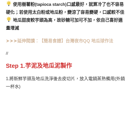
使用樹薯粉(tapioca starch)口感最好，就算冷了也不容易
硬化；若使用太白粉或地瓜粉，變涼了容易變硬，口感較不佳
地瓜甜度較芋頭為高，故砂糖可加可不加，依自己喜好適
量增減
➤➤➤延伸閱讀：
【簡易食譜】台灣夜市QQ 地瓜球作法
//
Step 1.芋泥及地瓜泥製作
1.將新鮮芋頭及地瓜洗淨後去皮切片，放入電鍋蒸熟備用(外鍋
一杯水)