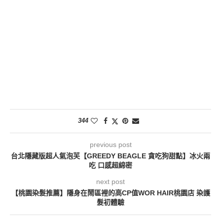
344
previous post
台北隱藏版超人氣泡芙【GREEDY BEAGLE 貪吃狗甜點】冰火兩
吃 口感超綿密
next post
【桃園染髮推薦】隱身在鬧區裡的高CP值WOR HAIR桃園店 染護
髮初體驗