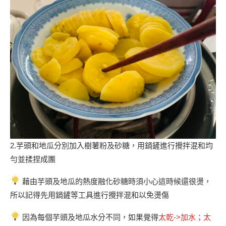
2.芋頭和地瓜分別加入樹薯粉及砂糖，用鍋鏟進行攪拌混和均
勻並揉捏成團
藉由芋頭及地瓜的熱度融化砂糖時須小心這時候還很燙，
所以記得先用鍋鏟等工具進行攪拌混和以免燙傷
因為每個芋頭及地瓜水分不同，如果覺得
太乾->加水；太