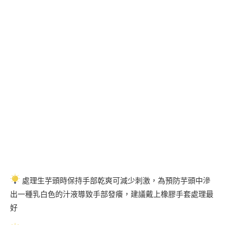
處理生芋頭時保持手部乾爽可減少刺激，為預防芋頭中滲
出一種乳白色的汁液導致手部發癢，建議戴上橡膠手套處理最
好