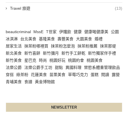
Travel 旅遊
(13)
beauticriminal
MssE
T世家
伊孅飲
健康
健康喝健康美
公園
冰淇淋
台北美食
基隆美食
壽豐美食
大園美食
婚禮
居家生活
抹茶粉哪裡買
抹茶粉怎麼泡
抹茶粉推薦
抹茶那堤
新北美食
新竹喜餅
新竹彌月
新竹手工餅乾
新竹獨家伴手禮
新竹美食
星巴克
時尚
桃園好玩
桃園約會
桃園美食
法樂公爵
法樂公爵手工坊
甜點
異國料理
禁慾系體重管理飲品
穿搭
綠茶粉
花蓮美食
苗栗美食
草莓巧克力
蛋糕
閱讀
露營
青埔美食
食譜
黃金博物館
NEWSLETTER