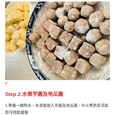
//
Step 2.水煮芋圓及地瓜圓
1.準備一鍋熱水，水滾後放入芋圓及地瓜圓，中火煮熟至浮起
即可撈起盛盤