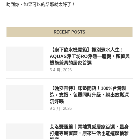
助到你，如果可以的話那就太好了！
RECENT POSTS
【廚下飲水機開箱】揮別煮水人生！
AQUAS淨工坊RO淨熱一體機，顏值與
機能兼具的居家首選
5 4 月, 2026
【晚安奈特】床墊開箱！100%台灣製
造，支撐、包覆同時升級，躺出放鬆深
沉好眠
9 3 月, 2026
艾洛瑟窗簾｜青埔質感居家首選，量身
打造專屬窗簾，原來生活也能這麼優雅