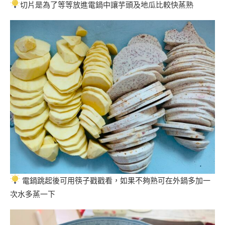
切片是為了等等放進電鍋中讓芋頭及地瓜比較快蒸熟
電鍋跳起後可用筷子戳戳看，如果不夠熟可在外鍋多加一
次水多蒸一下