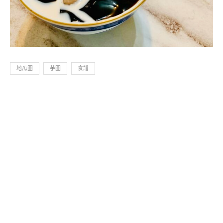
地瓜圓
芋圓
食譜