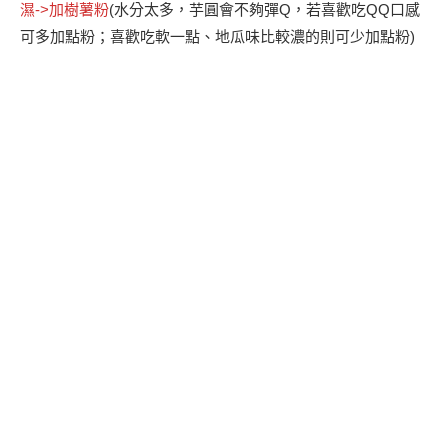
濕->加樹薯粉
(水分太多，芋圓會不夠彈Q，若喜歡吃QQ口感
可多加點粉；喜歡吃軟一點、地瓜味比較濃的則可少加點粉)