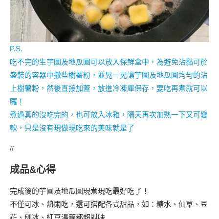
P.S.
吃不完的生芋圓及地瓜圓可以放入保鮮盒中，為避免沾黏可於
盛裝的容器中撒些樹薯粉，並晃一晃讓芋圓及地瓜圓均勻的沾
上樹薯粉，然後直接加蓋，放進冷凍庫保存，要吃再煮就可以
囉！
煮過真的沒吃完的，也可放入冰箱，隔天再次加熱一下又可變
軟，只是沒有現做現吃來的美味就是了
//
成品&心得
完成後的芋圓及地瓜圓現煮現吃最好吃了！
不僅可冰、熱兩吃，還可搭配各式甜品，如：糖水、仙草、豆
花、刨冰、紅豆湯等都超對味